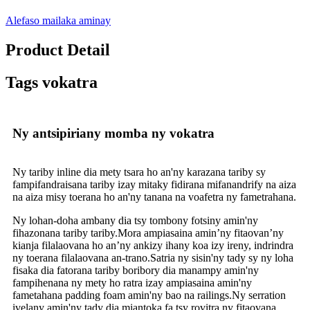
Alefaso mailaka aminay
Product Detail
Tags vokatra
Ny antsipiriany momba ny vokatra
Ny tariby inline dia mety tsara ho an'ny karazana tariby sy
fampifandraisana tariby izay mitaky fidirana mifanandrify na aiza
na aiza misy toerana ho an'ny tanana na voafetra ny fametrahana.
Ny lohan-doha ambany dia tsy tombony fotsiny amin'ny
fihazonana tariby tariby.Mora ampiasaina amin’ny fitaovan’ny
kianja filalaovana ho an’ny ankizy ihany koa izy ireny, indrindra
ny toerana filalaovana an-trano.Satria ny sisin'ny tady sy ny loha
fisaka dia fatorana tariby boribory dia manampy amin'ny
fampihenana ny mety ho ratra izay ampiasaina amin'ny
fametahana padding foam amin'ny bao na railings.Ny serration
ivelany amin'ny tady dia miantoka fa tsy rovitra ny fitaovana