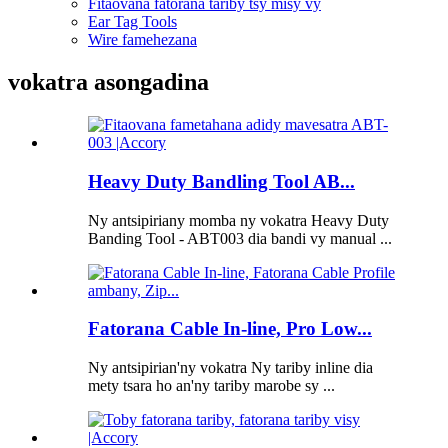
Fitaovana fatorana tariby tsy misy vy
Ear Tag Tools
Wire famehezana
vokatra asongadina
Heavy Duty Bandling Tool AB...
Ny antsipiriany momba ny vokatra Heavy Duty
Banding Tool - ABT003 dia bandi vy manual ...
Fatorana Cable In-line, Pro Low...
Ny antsipirian'ny vokatra Ny tariby inline dia
mety tsara ho an'ny tariby marobe sy ...