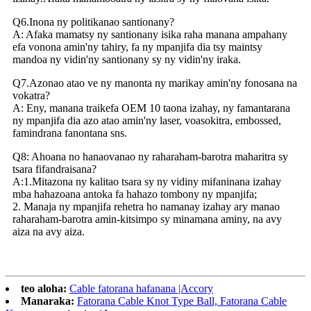
Q6.Inona ny politikanao santionany?
A: Afaka mamatsy ny santionany isika raha manana ampahany
efa vonona amin'ny tahiry, fa ny mpanjifa dia tsy maintsy
mandoa ny vidin'ny santionany sy ny vidin'ny iraka.
Q7.Azonao atao ve ny manonta ny marikay amin'ny fonosana na
vokatra?
A: Eny, manana traikefa OEM 10 taona izahay, ny famantarana
ny mpanjifa dia azo atao amin'ny laser, voasokitra, embossed,
famindrana fanontana sns.
Q8: Ahoana no hanaovanao ny raharaham-barotra maharitra sy
tsara fifandraisana?
A:1.Mitazona ny kalitao tsara sy ny vidiny mifaninana izahay
mba hahazoana antoka fa hahazo tombony ny mpanjifa;
2. Manaja ny mpanjifa rehetra ho namanay izahay ary manao
raharaham-barotra amin-kitsimpo sy minamana aminy, na avy
aiza na avy aiza.
teo aloha:
Cable fatorana hafanana |Accory
Manaraka:
Fatorana Cable Knot Type Ball, Fatorana Cable