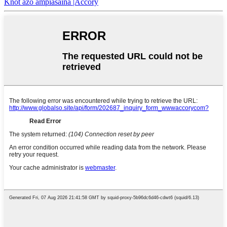
Knot azo ampiasaina |Accory