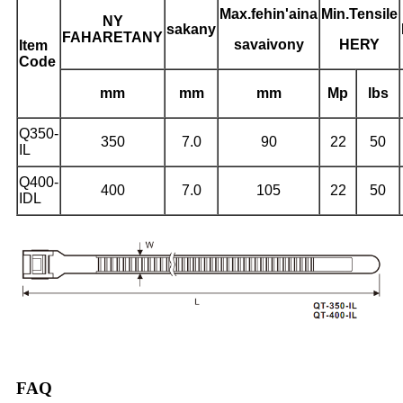
Max.fehin'aina
Min.Tensile
NY
sakany
FAHARETANY
savaivony
HERY
Item
Code
mm
mm
mm
Mp
lbs
Q350-
350
7.0
90
22
50
IL
Q400-
400
7.0
105
22
50
IDL
FAQ