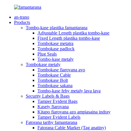
an-trano
Products
Tombo-kase plastika famantarana
Adjustable Length plastika tombo-kase
Fixed Length plastika tombo-kase
Tombokase metatra
Tombokase padlock
Plug Seals
Tombo-kase metaly
Tombokase metaly
Tombokase fiarovana avo
Tombokase Cable
Tombokase Bolt
Tombokase sakana
Tombo-kase fehy metaly lava lava
Security Labels & Bags
Tamper Evident Bags
Kasety fiarovana
Kitapo fiarovana azo ampiasaina indray
Tamper Evident Labels
Fatorana tariby famantarana
Fatorana Cable Marker (Tag anatiny)