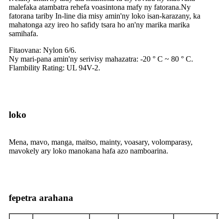
malefaka atambatra rehefa voasintona mafy ny fatorana.Ny
fatorana tariby In-line dia misy amin'ny loko isan-karazany, ka
mahatonga azy ireo ho safidy tsara ho an'ny marika marika
samihafa.
Fitaovana: Nylon 6/6.
Ny mari-pana amin'ny serivisy mahazatra: -20 ° C ~ 80 ° C.
Flambility Rating: UL 94V-2.
loko
Mena, mavo, manga, maitso, mainty, voasary, volomparasy,
mavokely ary loko manokana hafa azo namboarina.
fepetra arahana