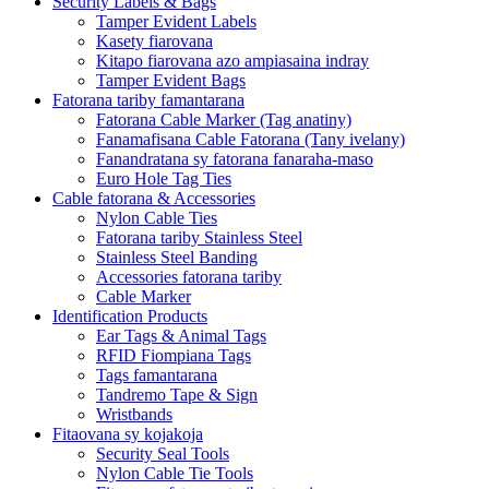
Security Labels & Bags
Tamper Evident Labels
Kasety fiarovana
Kitapo fiarovana azo ampiasaina indray
Tamper Evident Bags
Fatorana tariby famantarana
Fatorana Cable Marker (Tag anatiny)
Fanamafisana Cable Fatorana (Tany ivelany)
Fanandratana sy fatorana fanaraha-maso
Euro Hole Tag Ties
Cable fatorana & Accessories
Nylon Cable Ties
Fatorana tariby Stainless Steel
Stainless Steel Banding
Accessories fatorana tariby
Cable Marker
Identification Products
Ear Tags & Animal Tags
RFID Fiompiana Tags
Tags famantarana
Tandremo Tape & Sign
Wristbands
Fitaovana sy kojakoja
Security Seal Tools
Nylon Cable Tie Tools