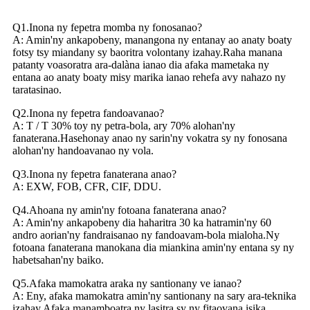
Q1.Inona ny fepetra momba ny fonosanao?
A: Amin'ny ankapobeny, manangona ny entanay ao anaty boaty
fotsy tsy miandany sy baoritra volontany izahay.Raha manana
patanty voasoratra ara-dalàna ianao dia afaka mametaka ny
entana ao anaty boaty misy marika ianao rehefa avy nahazo ny
taratasinao.
Q2.Inona ny fepetra fandoavanao?
A: T / T 30% toy ny petra-bola, ary 70% alohan'ny
fanaterana.Hasehonay anao ny sarin'ny vokatra sy ny fonosana
alohan'ny handoavanao ny vola.
Q3.Inona ny fepetra fanaterana anao?
A: EXW, FOB, CFR, CIF, DDU.
Q4.Ahoana ny amin'ny fotoana fanaterana anao?
A: Amin'ny ankapobeny dia haharitra 30 ka hatramin'ny 60
andro aorian'ny fandraisanao ny fandoavam-bola mialoha.Ny
fotoana fanaterana manokana dia miankina amin'ny entana sy ny
habetsahan'ny baiko.
Q5.Afaka mamokatra araka ny santionany ve ianao?
A: Eny, afaka mamokatra amin'ny santionany na sary ara-teknika
izahay.Afaka manamboatra ny lasitra sy ny fitaovana isika.