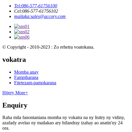
Tel:
086-577-61756100
Cel:
086-577-61756102
mailaka:
sales@accory.com
© Copyright - 2010-2023 : Zo rehetra voatokana.
vokatra
Momba anay
Fampiharana
Fitetezam-pamokarana
Hijery More+
Enquiry
Raha mila fanontaniana momba ny vokatra na ny lisitry ny vidiny,
azafady avelao ny mailakao ary hifandray izahay ao anatin'ny 24
ora.