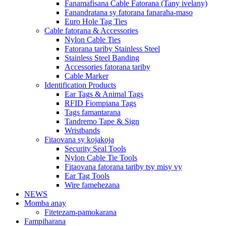
Fanamafisana Cable Fatorana (Tany ivelany)
Fanandratana sy fatorana fanaraha-maso
Euro Hole Tag Ties
Cable fatorana & Accessories
Nylon Cable Ties
Fatorana tariby Stainless Steel
Stainless Steel Banding
Accessories fatorana tariby
Cable Marker
Identification Products
Ear Tags & Animal Tags
RFID Fiompiana Tags
Tags famantarana
Tandremo Tape & Sign
Wristbands
Fitaovana sy kojakoja
Security Seal Tools
Nylon Cable Tie Tools
Fitaovana fatorana tariby tsy misy vy
Ear Tag Tools
Wire famehezana
NEWS
Momba anay
Fitetezam-pamokarana
Fampiharana