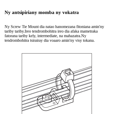
Ny antsipiriany momba ny vokatra
Ny Screw Tie Mount dia natao hanomezana fitoniana amin'ny
tariby tariby.Ireo tendrombohitra ireo dia afaka mametraka
fatorana tariby kely, intermediate, na mahazatra.Ny
tendrombohitra tsirairay dia voaaro amin'ny visy tokana.