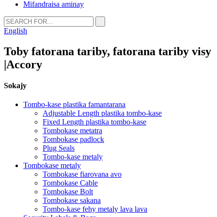
Mifandraisa aminay
English
Toby fatorana tariby, fatorana tariby visy
|Accory
Sokajy
Tombo-kase plastika famantarana
Adjustable Length plastika tombo-kase
Fixed Length plastika tombo-kase
Tombokase metatra
Tombokase padlock
Plug Seals
Tombo-kase metaly
Tombokase metaly
Tombokase fiarovana avo
Tombokase Cable
Tombokase Bolt
Tombokase sakana
Tombo-kase fehy metaly lava lava