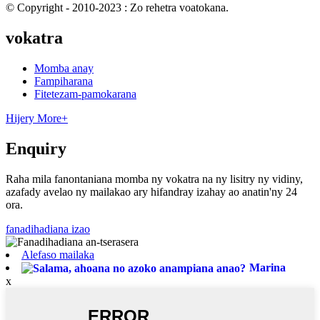
© Copyright - 2010-2023 : Zo rehetra voatokana.
vokatra
Momba anay
Fampiharana
Fitetezam-pamokarana
Hijery More+
Enquiry
Raha mila fanontaniana momba ny vokatra na ny lisitry ny vidiny,
azafady avelao ny mailakao ary hifandray izahay ao anatin'ny 24
ora.
fanadihadiana izao
Alefaso mailaka
Marina
x