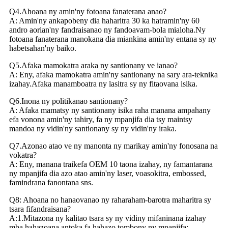
Q4.Ahoana ny amin'ny fotoana fanaterana anao?
A: Amin'ny ankapobeny dia haharitra 30 ka hatramin'ny 60
andro aorian'ny fandraisanao ny fandoavam-bola mialoha.Ny
fotoana fanaterana manokana dia miankina amin'ny entana sy ny
habetsahan'ny baiko.
Q5.Afaka mamokatra araka ny santionany ve ianao?
A: Eny, afaka mamokatra amin'ny santionany na sary ara-teknika
izahay.Afaka manamboatra ny lasitra sy ny fitaovana isika.
Q6.Inona ny politikanao santionany?
A: Afaka mamatsy ny santionany isika raha manana ampahany
efa vonona amin'ny tahiry, fa ny mpanjifa dia tsy maintsy
mandoa ny vidin'ny santionany sy ny vidin'ny iraka.
Q7.Azonao atao ve ny manonta ny marikay amin'ny fonosana na
vokatra?
A: Eny, manana traikefa OEM 10 taona izahay, ny famantarana
ny mpanjifa dia azo atao amin'ny laser, voasokitra, embossed,
famindrana fanontana sns.
Q8: Ahoana no hanaovanao ny raharaham-barotra maharitra sy
tsara fifandraisana?
A:1.Mitazona ny kalitao tsara sy ny vidiny mifaninana izahay
mba hahazoana antoka fa hahazo tombony ny mpanjifa;