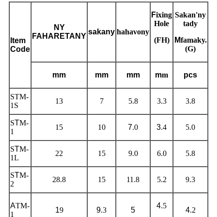
F
ixing
Sakan'ny
Hole
tady
NY
sakany
hahavony
FAHARETANY
(FH)
M
famaky.
Item
(G)
Code
mm
mm
mm
m
m
pcs
STM-
13
7
5.8
3.3
3.8
1S
S
T
M-
15
10
7
.0
3
.4
5.0
1
S
T
M-
22
15
9.0
6.0
5.8
1L
S
T
M-
28.8
15
11.8
5.2
9.3
2
A
TM-
4
.5
1
9
9
.3
5
4
.2
1