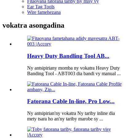
Fitaovana fatorana tariby tsy misy vy
Ear Tag Tools
Wire famehezana
vokatra asongadina
Heavy Duty Bandling Tool AB...
Ny antsipiriany momba ny vokatra Heavy Duty
Banding Tool - ABT003 dia bandi vy manual ...
Fatorana Cable In-line, Pro Low...
Ny antsipirian'ny vokatra Ny tariby inline dia
mety tsara ho an'ny tariby marobe sy ...