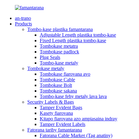
an-trano
Products
Tombo-kase plastika famantarana
Adjustable Length plastika tombo-kase
Fixed Length plastika tombo-kase
Tombokase metatra
Tombokase padlock
Plug Seals
Tombo-kase metaly
Tombokase metaly
Tombokase fiarovana avo
Tombokase Cable
Tombokase Bolt
Tombokase sakana
Tombo-kase fehy metaly lava lava
Security Labels & Bags
Tamper Evident Bags
Kasety fiarovana
Kitapo fiarovana azo ampiasaina indray
Tamper Evident Labels
Fatorana tariby famantarana
Fatorana Cable Marker (Tag anatiny)