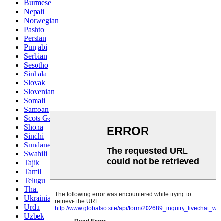
Burmese
Nepali
Norwegian
Pashto
Persian
Punjabi
Serbian
Sesotho
Sinhala
Slovak
Slovenian
Somali
Samoan
Scots Gaelic
Shona
Sindhi
Sundanese
Swahili
Tajik
Tamil
Telugu
Thai
Ukrainian
Urdu
Uzbek