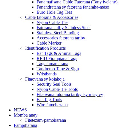
Fanamafisana Cable Fatorana (Tany ivelany)
Fanandratana sy fatorana fanaraha-maso
Euro Hole Tag Ties
Cable fatorana & Accessories
Nylon Cable Ties
Fatorana tariby Stainless Steel
Stainless Steel Banding
Accessories fatorana tariby
Cable Marker
Identification Products
Ear Tags & Animal Tags
RFID Fiompiana Tags
Tags famantarana
Tandremo Tape & Sign
Wristbands
Fitaovana sy kojakoja
Security Seal Tools
Nylon Cable Tie Tools
Fitaovana fatorana tariby tsy misy vy
Ear Tag Tools
Wire famehezana
NEWS
Momba anay
Fitetezam-pamokarana
Fampiharana