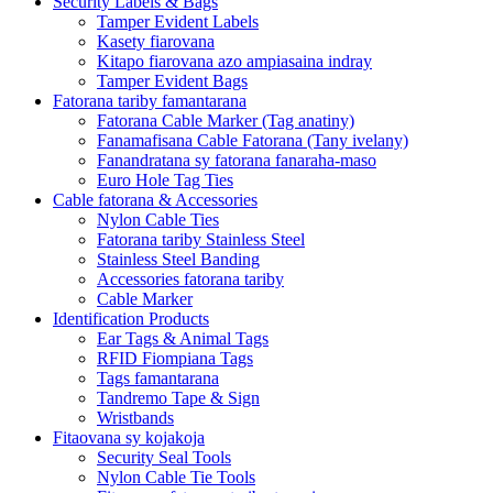
Security Labels & Bags
Tamper Evident Labels
Kasety fiarovana
Kitapo fiarovana azo ampiasaina indray
Tamper Evident Bags
Fatorana tariby famantarana
Fatorana Cable Marker (Tag anatiny)
Fanamafisana Cable Fatorana (Tany ivelany)
Fanandratana sy fatorana fanaraha-maso
Euro Hole Tag Ties
Cable fatorana & Accessories
Nylon Cable Ties
Fatorana tariby Stainless Steel
Stainless Steel Banding
Accessories fatorana tariby
Cable Marker
Identification Products
Ear Tags & Animal Tags
RFID Fiompiana Tags
Tags famantarana
Tandremo Tape & Sign
Wristbands
Fitaovana sy kojakoja
Security Seal Tools
Nylon Cable Tie Tools