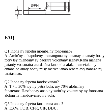
FAQ
Q1.Inona ny fepetra momba ny fonosanao?
A: Amin'ny ankapobeny, manangona ny entanay ao anaty boaty
fotsy tsy miandany sy baoritra volontany izahay.Raha manana
patanty voasoratra ara-dalàna ianao dia afaka mametaka ny
entana ao anaty boaty misy marika ianao rehefa avy nahazo ny
taratasinao.
Q2.Inona ny fepetra fandoavanao?
A: T / T 30% toy ny petra-bola, ary 70% alohan'ny
fanaterana.Hasehonay anao ny sarin'ny vokatra sy ny fonosana
alohan'ny handoavanao ny vola.
Q3.Inona ny fepetra fanaterana anao?
A: EXW, FOB, CFR, CIF, DDU.